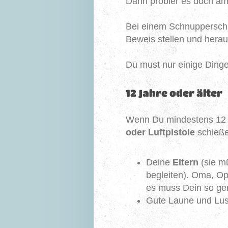
Dann probier es doch am
Bei einem Schnupperschi
Beweis stellen und herau
Du must nur einige Dinge
12 Jahre oder älter
Wenn Du mindestens 12 Ja
oder Luftpistole
schießen
Deine
Eltern
(sie m
begleiten). Oma, Op
es muss Dein so g
Gute Laune und Lus