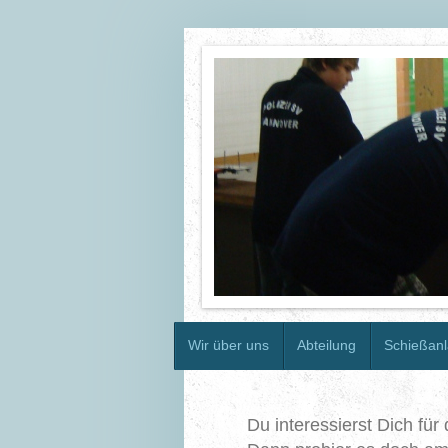
Wir über uns
Abteilung
Schießan
Du interessierst Dich fü